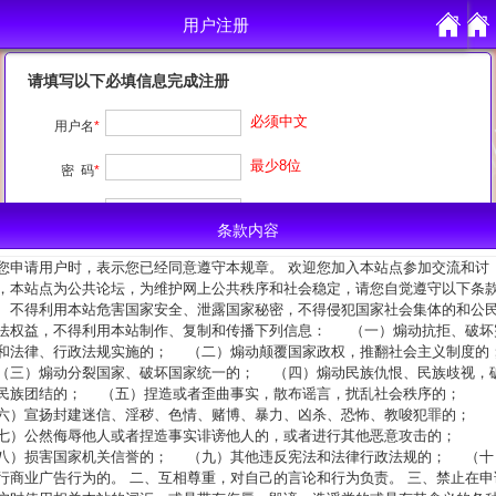
用户注册
用户注册
请填写以下必填信息完成注册
必须中文
用户名
*
最少8位
密 码
*
重复输入
确认密码
*
条款内容
注册原因
*
您申请用户时，表示您已经同意遵守本规章。 欢迎您加入本站点参加交流和讨
，本站点为公共论坛，为维护网上公共秩序和社会稳定，请您自觉遵守以下条
、不得利用本站危害国家安全、泄露国家秘密，不得侵犯国家社会集体的和公
我已阅读并完全同意
条款内容
法权益，不得利用本站制作、复制和传播下列信息： （一）煽动抗拒、破坏
和法律、行政法规实施的； （二）煽动颠覆国家政权，推翻社会主义制度的
三）煽动分裂国家、破坏国家统一的； （四）煽动民族仇恨、民族歧视，
民族团结的； （五）捏造或者歪曲事实，散布谣言，扰乱社会秩序的；
六）宣扬封建迷信、淫秽、色情、赌博、暴力、凶杀、恐怖、教唆犯罪的；
七）公然侮辱他人或者捏造事实诽谤他人的，或者进行其他恶意攻击的；
八）损害国家机关信誉的； （九）其他违反宪法和法律行政法规的； （十
行商业广告行为的。 二、互相尊重，对自己的言论和行为负责。 三、禁止在申